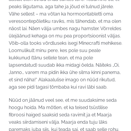
peaks liigutama, aga tahe ja jõud ei tulnud järele.
Vähe sellest – ma võtan ka hormoontabletti oma
veresoontepõletiku raviks, mis tähendab, et ma olen
näost lai. Näen välja umbes nagu hamster. Võrreldes
ülejäänud kehaga on mu pea proportsioonist väljas.
Võib-olla tooks võrdluseks isegi Minecrafti mehikese.
Loomulikult minu pere, kes pole suu peale
kukkunud (tänu sellele tean, et ma pole
lapsendatud) suudab ikka midagi öelda. Näiteks „Oi,
Janno… varem ma pidin ikka ühe silma kinni panema,
et sind näha!“ Alakaalulise imago on nüüd rikutud,
aga see pidi tagasi tõmbaba kui ravi läbi saab.
Nüüd on jäänud veel see, et me suudaksime seda
hoogu hoida. Ma mõtlen, et ka teised tsüstilise
fibroosi haiged saaksid seda ravimit ja et Maarja
veaks siirdamiseni välja. Maarja enda tuju läks
paremaks juba siis, kui teada sai, et saab selle rohu.