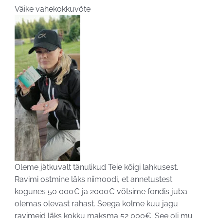
Väike vahekokkuvõte
.
Oleme jätkuvalt tänulikud Teie kõigi lahkusest.
Ravimi ostmine läks niimoodi, et annetustest
kogunes 50 000€ ja 2000€ võtsime fondis juba
olemas olevast rahast. Seega kolme kuu jagu
ravimeid läks kokku maksma 52 000€. See oli mu