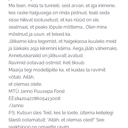
Ma tean, mida ta tunneb, sest arvan, et iga inimene,
kes raske haigusega on rinda pistnud, teab seda
sisse hiilivat lootusetust, et kas nüüd on siis
sealmaal, et peaks lõpule mõtlema… Olen mina
mõelnud ja usun, et teised ka.
Jätkame kära tegemist, et haigekassa kuuleks meid
ja lükkaks asja kiiremini käima. Aega jääb vähemaks.
Annetuskanalid on jätkuvalt avatud.
Ravimid ootavad ostmist. Kell tiksub.
Maarja tegi modellipilte ka, et kuidas ta ravimit
võtab.
Aitäh,
et olemas olete.
MTÜ Janno Puusepa Fond
EE184204278605413008
/Janno
P.S: Kutsun üles Teid, kes te loete, ütlema kellelegi
täiesti ootamatult: “Aitäh, et olemas oled!” See
reaktsioon on omaette ravim.