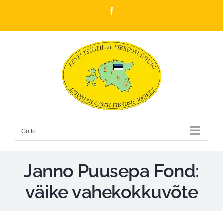
Skip
Facebook
to
content
Go to...
Janno Puusepa Fond:
väike vahekokkuvõte