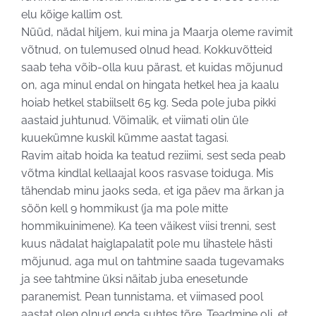
elu kõige kallim ost.
Nüüd, nädal hiljem, kui mina ja Maarja oleme ravimit
võtnud, on tulemused olnud head. Kokkuvõtteid
saab teha võib-olla kuu pärast, et kuidas mõjunud
on, aga minul endal on hingata hetkel hea ja kaalu
hoiab hetkel stabiilselt 65 kg. Seda pole juba pikki
aastaid juhtunud. Võimalik, et viimati olin üle
kuuekümne kuskil kümme aastat tagasi.
Ravim aitab hoida ka teatud reziimi, sest seda peab
võtma kindlal kellaajal koos rasvase toiduga. Mis
tähendab minu jaoks seda, et iga päev ma ärkan ja
söön kell 9 hommikust (ja ma pole mitte
hommikuinimene). Ka teen väikest viisi trenni, sest
kuus nädalat haiglapalatit pole mu lihastele hästi
mõjunud, aga mul on tahtmine saada tugevamaks
ja see tahtmine üksi näitab juba enesetunde
paranemist. Pean tunnistama, et viimased pool
aastat olen olnud enda suhtes tõre. Teadmine oli, et