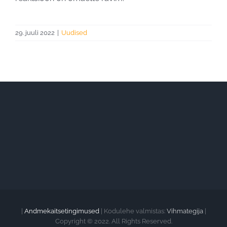
29. juuli 2022
|
Uudised
|
Andmekaitsetingimused
| Kodulehe valmistas:
Vihmategija
|
Copyright © 2022. All Rights Reserved.