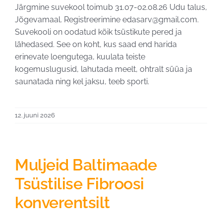
Järgmine suvekool toimub 31.07-02.08.26 Udu talus,
Jõgevamaal. Registreerimine edasarv@gmail.com.
Suvekooli on oodatud kõik tsüstikute pered ja
lähedased. See on koht, kus saad end harida
erinevate loengutega, kuulata teiste
kogemuslugusid, lahutada meelt, ohtralt süüa ja
saunatada ning kel jaksu, teeb sporti.
12. juuni 2026
Muljeid Baltimaade
Tsüstilise Fibroosi
konverentsilt