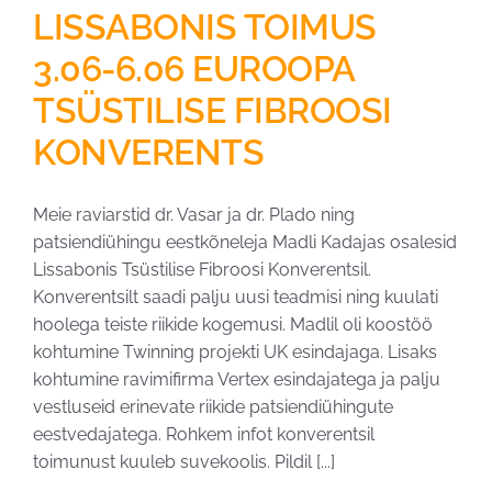
LISSABONIS TOIMUS
3.06-6.06 EUROOPA
TSÜSTILISE FIBROOSI
KONVERENTS
Meie raviarstid dr. Vasar ja dr. Plado ning
patsiendiühingu eestkõneleja Madli Kadajas osalesid
Lissabonis Tsüstilise Fibroosi Konverentsil.
Konverentsilt saadi palju uusi teadmisi ning kuulati
hoolega teiste riikide kogemusi. Madlil oli koostöö
kohtumine Twinning projekti UK esindajaga. Lisaks
kohtumine ravimifirma Vertex esindajatega ja palju
vestluseid erinevate riikide patsiendiühingute
eestvedajatega. Rohkem infot konverentsil
toimunust kuuleb suvekoolis. Pildil [...]