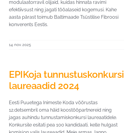
modulaatorravil olijaid, kuidas hinnata ravimi
efektiivsust ning jagati tööalaseid kogemusi. Kahe
aasta pärast toimub Baltimaade Tsüstilise Fibroosi
konverents Eestis.
14. nov. 2025
EPIKoja tunnustuskonkursi
laureaadid 2024
Eesti Puuetega Inimeste Koda võõrustas
12.detsembril oma häid koostööpartnereid ning
jagas auhindu tunnustamiskonkursi laureaatidele.
Konkursile esitati pea 100 kandidaati, kelle hulgast
komisjon valis laureaadid. Meie armas Janno