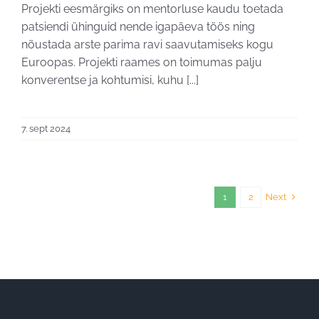
Projekti eesmärgiks on mentorluse kaudu toetada
patsiendi ühinguid nende igapäeva töös ning
nõustada arste parima ravi saavutamiseks kogu
Euroopas. Projekti raames on toimumas palju
konverentse ja kohtumisi, kuhu [...]
7. sept 2024
Next
1
2